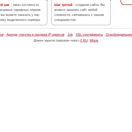
ой шаг
- заказ хостинга из
Шаг третий
- создание сайта. Вы
агаемых тарифных планов.
можете заказать сайт любой
 вы можете заказать у нас
сложности, связавшись с нашим
овку выделенного сервера.
специалистом.
ов
·
Аренда, покупка и продажа IP-адресов
·
Job
·
SSL-сертификаты
·
Освобождающие
Домен зарегистрирован через
i7.RU
.
Whois