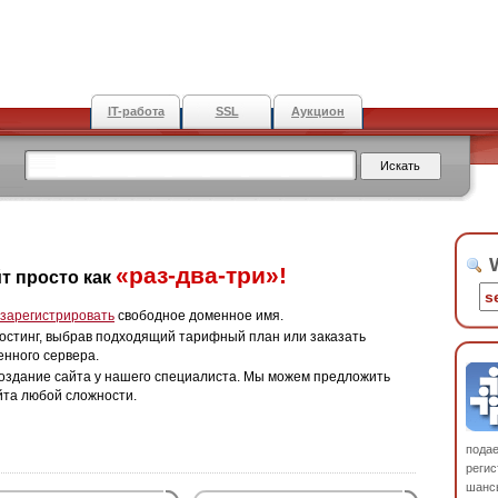
IT-работа
SSL
Аукцион
W
«раз-два-три»!
т просто как
зарегистрировать
свободное доменное имя.
остинг, выбрав подходящий тарифный план или заказать
енного сервера.
оздание сайта у нашего специалиста. Мы можем предложить
йта любой сложности.
пода
регис
шанс