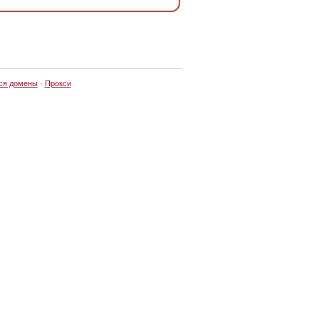
ся домены
·
Прокси