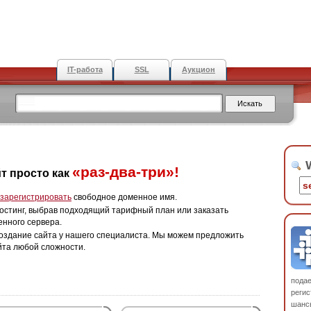
IT-работа
SSL
Аукцион
W
«раз-два-три»!
т просто как
зарегистрировать
свободное доменное имя.
остинг, выбрав подходящий тарифный план или заказать
енного сервера.
оздание сайта у нашего специалиста. Мы можем предложить
йта любой сложности.
пода
регис
шанс