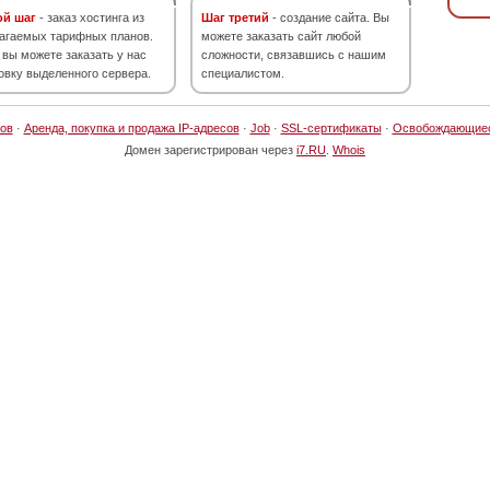
ой шаг
- заказ хостинга из
Шаг третий
- создание сайта. Вы
агаемых тарифных планов.
можете заказать сайт любой
 вы можете заказать у нас
сложности, связавшись с нашим
овку выделенного сервера.
специалистом.
ов
·
Аренда, покупка и продажа IP-адресов
·
Job
·
SSL-сертификаты
·
Освобождающие
Домен зарегистрирован через
i7.RU
.
Whois