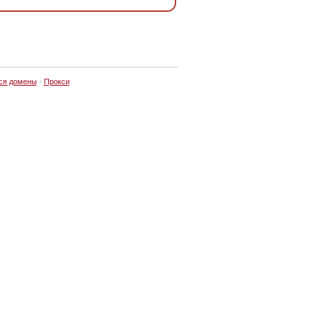
ся домены
·
Прокси